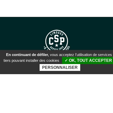
En continuant de défiler,
vous acceptez l'utilisation de services
tiers pouvant installer des cookies
✓ OK, TOUT ACCEPTER
SIÈGE SOCIAL
PERSONNALISER
51 rue Descartes
87100 Limoges
PALAIS DES SPORTS DE
BEAUBLANC
Boulevard de Beaublanc
87100 Limoges