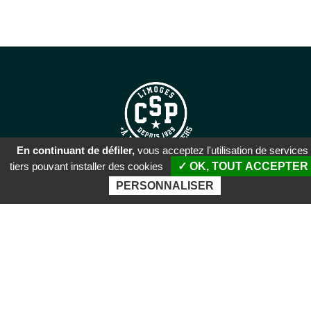
En continuant de défiler,
vous acceptez l'utilisation de services
tiers pouvant installer des cookies
✓ OK, TOUT ACCEPTER
SIÈGE SOCIAL
PERSONNALISER
51 rue Descartes
87100 Limoges
PALAIS DES SPORTS DE
BEAUBLANC
Boulevard de Beaublanc
87100 Limoges