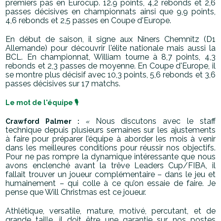
premiers pas en Eurocup. 12.9 points, 4,2 rebonds et 2,6
passes décisives en championnats ainsi que 9,9 points,
4,6 rebonds et 2,5 passes en Coupe d'Europe.
En début de saison, il signe aux Niners Chemnitz (D1
Allemande) pour découvrir l'élite nationale mais aussi la
BCL. En championnat, William tourne à 8,7 points, 4,3
rebonds et 2,3 passes de moyenne. En Coupe d'Europe, il
se montre plus décisif avec 10,3 points, 5,6 rebonds et 3,6
passes décisives sur 17 matchs.
Le mot de l'équipe 🎙️
Nous discutons avec le staff
Crawford Palmer :
«
technique depuis plusieurs semaines sur les ajustements
à faire pour préparer l’équipe à aborder les mois à venir
dans les meilleures conditions pour réussir nos objectifs.
Pour ne pas rompre la dynamique intéressante que nous
avons enclenché avant la trêve Leaders Cup/FIBA, il
fallait trouver un joueur complémentaire – dans le jeu et
humainement – qui colle à ce qu’on essaie de faire. Je
pense que Will Christmas est ce joueur.
Athlétique, versatile, mature, motivé, percutant, et de
grande taille, il doit être une garantie sur nos postes