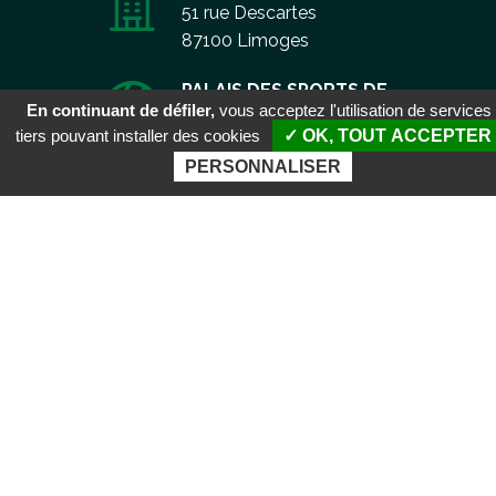
51 rue Descartes
87100 Limoges
PALAIS DES SPORTS DE
En continuant de défiler,
vous acceptez l'utilisation de services
BEAUBLANC
tiers pouvant installer des cookies
✓ OK, TOUT ACCEPTER
Boulevard de Beaublanc
PERSONNALISER
87100 Limoges
Aller
CONTACT
au
contenu
BOUTIQUE
CGU
MENTIONS LÉGALES
PLAN DU SITE
GESTION DES COOKIES