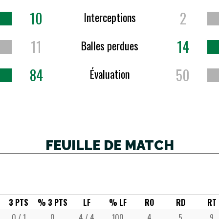
10
2
Interceptions
11
14
Balles perdues
84
50
Évaluation
FEUILLE DE MATCH
3 PTS
% 3 PTS
LF
% LF
RO
RD
RT
0 / 1
0
4 / 4
100
4
5
9