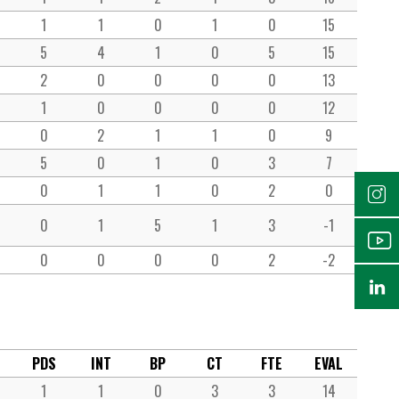
1
1
0
1
0
15
5
4
1
0
5
15
2
0
0
0
0
13
1
0
0
0
0
12
0
2
1
1
0
9
5
0
1
0
3
7
0
1
1
0
2
0
0
1
5
1
3
-1
0
0
0
0
2
-2
PDS
INT
BP
CT
FTE
EVAL
1
1
0
3
3
14