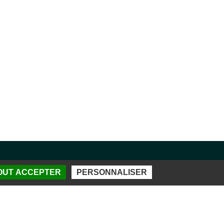
TOUT ACCEPTER
PERSONNALISER
DES SPORTS DE BEAUBLANC
d de Beaublanc