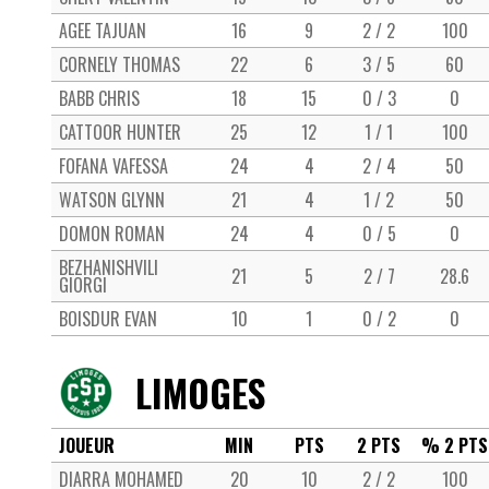
AGEE TAJUAN
16
9
2 / 2
100
CORNELY THOMAS
22
6
3 / 5
60
BABB CHRIS
18
15
0 / 3
0
CATTOOR HUNTER
25
12
1 / 1
100
FOFANA VAFESSA
24
4
2 / 4
50
WATSON GLYNN
21
4
1 / 2
50
DOMON ROMAN
24
4
0 / 5
0
BEZHANISHVILI
21
5
2 / 7
28.6
GIORGI
BOISDUR EVAN
10
1
0 / 2
0
LIMOGES
JOUEUR
MIN
PTS
2 PTS
% 2 PTS
DIARRA MOHAMED
20
10
2 / 2
100