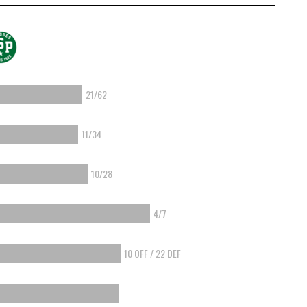
21/62
11/34
10/28
4/7
10 OFF / 22 DEF