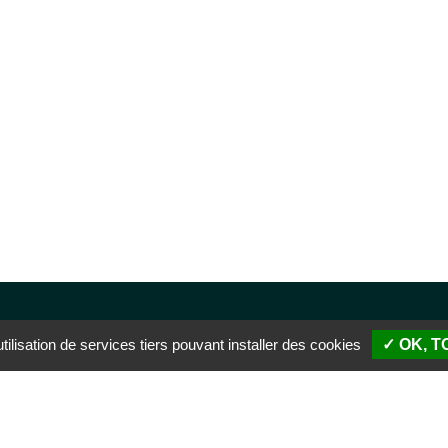
ilisation de services tiers pouvant installer des cookies
✓ OK, 
SIÈGE SOCIAL
PALAIS 
51 rue Descartes
Boulevar