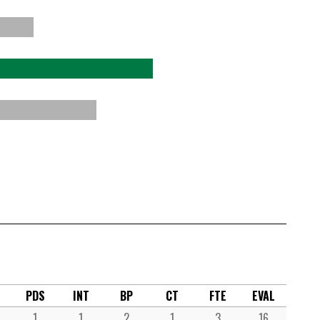
PDS
INT
BP
CT
FTE
EVAL
1
1
2
1
3
16