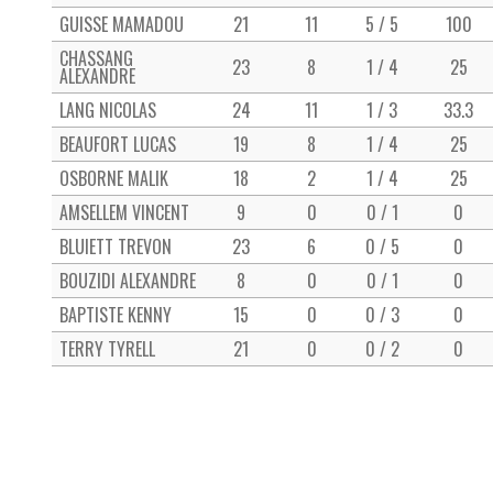
GUISSE MAMADOU
21
11
5 / 5
100
CHASSANG
23
8
1 / 4
25
ALEXANDRE
LANG NICOLAS
24
11
1 / 3
33.3
BEAUFORT LUCAS
19
8
1 / 4
25
OSBORNE MALIK
18
2
1 / 4
25
AMSELLEM VINCENT
9
0
0 / 1
0
BLUIETT TREVON
23
6
0 / 5
0
BOUZIDI ALEXANDRE
8
0
0 / 1
0
BAPTISTE KENNY
15
0
0 / 3
0
TERRY TYRELL
21
0
0 / 2
0