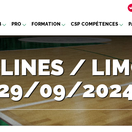
B
PRO
FORMATION
CSP COMPÉTENCES
P
nu
LINES / LIM
29/09/202