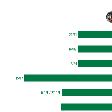
23/61
14/37
9/24
15/17
9 OFF / 27 DEF