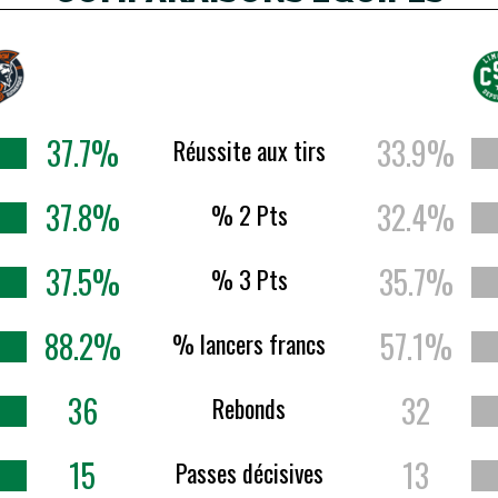
37.7%
33.9%
Réussite aux tirs
37.8%
32.4%
% 2 Pts
37.5%
35.7%
% 3 Pts
88.2%
57.1%
% lancers francs
36
32
Rebonds
15
13
Passes décisives