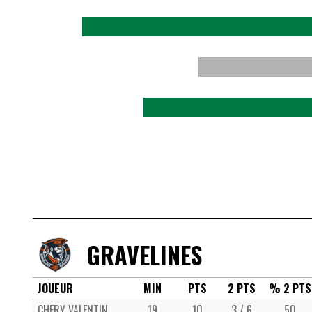
GRAVELINES
JOUEUR
MIN
PTS
2 PTS
% 2 PTS
CHERY VALENTIN
19
10
3 / 6
50