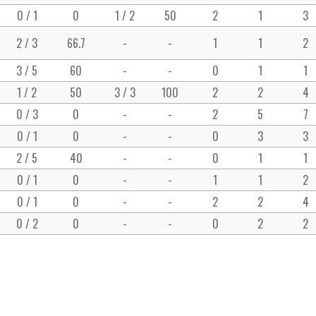
0 / 1
0
1 / 2
50
2
1
3
2 / 3
66.7
-
-
1
1
2
3 / 5
60
-
-
0
1
1
1 / 2
50
3 / 3
100
2
2
4
0 / 3
0
-
-
2
5
7
0 / 1
0
-
-
0
3
3
2 / 5
40
-
-
0
1
1
0 / 1
0
-
-
1
1
2
0 / 1
0
-
-
2
2
4
0 / 2
0
-
-
0
2
2