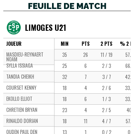
FEUILLE DE MATCH
LIMOGES U21
JOUEUR
MIN
PTS
2 PTS
% 2 P
MASDIEU-REYNAERT
35
26
11 / 19
57.9
NOAM
SYLLA ISSIAGA
25
6
2 / 3
66.7
TANDIA CHEIKH
32
7
3 / 7
42.9
COURSET KENNY
18
4
2 / 6
33.3
EKOLLO ELLIOT
18
6
1 / 3
33.3
CHRETIEN BRYAN
23
4
2 / 5
40
RINALDO DORIAN
18
11
4 / 7
57.1
OUDEN PAUL DEN
13
1
0 / 2
0