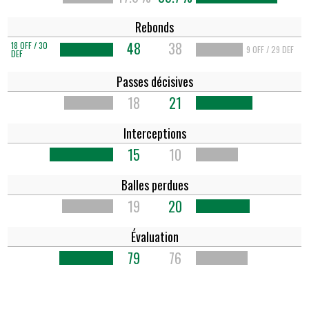
Rebonds
48
38
18 OFF / 30
9 OFF / 29 DEF
DEF
Passes décisives
18
21
Interceptions
15
10
Balles perdues
19
20
Évaluation
79
76