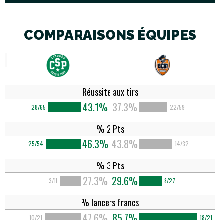
COMPARAISONS ÉQUIPES
Réussite aux tirs
43.1%
37.3%
28/65
22/59
% 2 Pts
46.3%
43.8%
25/54
14/32
% 3 Pts
27.3%
29.6%
3/11
8/27
% lancers francs
47.6%
85.7%
10/21
18/21