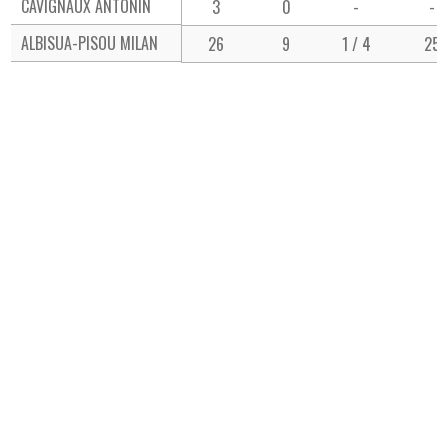
CAVIGNAUX ANTONIN
3
0
-
-
ALBISUA-PISOU MILAN
26
9
1 / 4
25