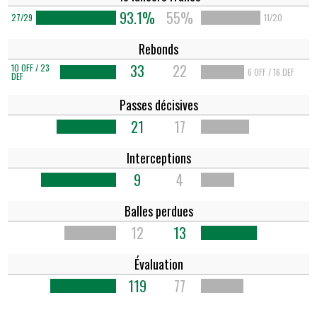
93.1%
55%
27/29
11/20
Rebonds
33
22
10 OFF / 23
6 OFF / 16 DEF
DEF
Passes décisives
21
17
Interceptions
9
4
Balles perdues
12
13
Évaluation
119
77