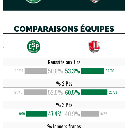
COMPARAISONS ÉQUIPES
Réussite aux tirs
50.8%
53.3%
30/59
32/60
% 2 Pts
52.5%
60.5%
21/40
23/38
% 3 Pts
47.4%
40.9%
9/19
9/22
% lancers francs