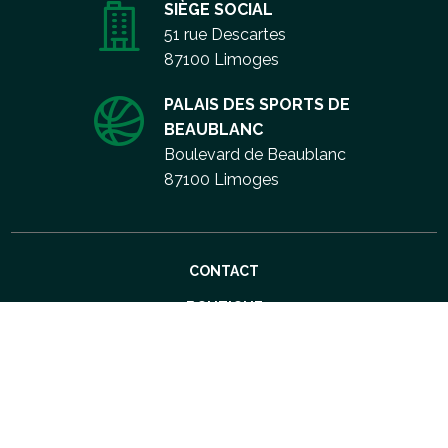
SIÈGE SOCIAL
51 rue Descartes
87100 Limoges
PALAIS DES SPORTS DE
BEAUBLANC
Boulevard de Beaublanc
87100 Limoges
Aller
CONTACT
au
contenu
BOUTIQUE
CGU
MENTIONS LÉGALES
PLAN DU SITE