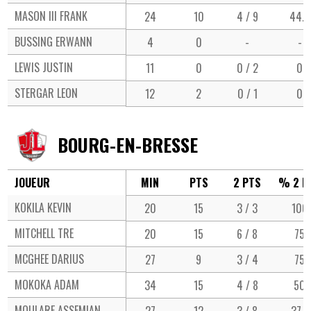
MASON III FRANK
24
10
4 / 9
44.4
BUSSING ERWANN
4
0
-
-
LEWIS JUSTIN
11
0
0 / 2
0
STERGAR LEON
12
2
0 / 1
0
BOURG-EN-BRESSE
JOUEUR
MIN
PTS
2 PTS
% 2 P
KOKILA KEVIN
20
15
3 / 3
100
MITCHELL TRE
20
15
6 / 8
75
MCGHEE DARIUS
27
9
3 / 4
75
MOKOKA ADAM
34
15
4 / 8
50
MOULARE ASSEMIAN
27
12
3 / 8
37.5