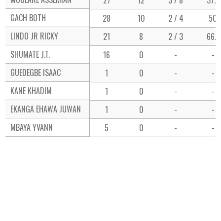
GACH BOTH
28
10
2 / 4
50
LINDO JR RICKY
21
8
2 / 3
66.7
SHUMATE J.T.
16
0
-
-
GUEDEGBE ISAAC
1
0
-
-
KANE KHADIM
1
0
-
-
EKANGA EHAWA JUWAN
1
0
-
-
MBAYA YVANN
5
0
-
-