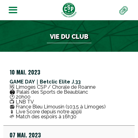
VIE DU CLUB
10 MAI. 2023
GAME DAY｜Betclic Elite J.33
🆚 Limoges CSP / Chorale de Roanne
🏟️ Palais des Sports de Beaublanc
🕐 20h00
📺 LNB TV
📻 France Bleu Limousin (103.5 à Limoges)
📱 Live Score depuis notre appli
🌱 Match des espoirs à 16h30
07 MAI. 2023