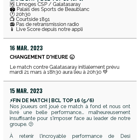
🆚 Limoges CSP / Galatasaray
🏟️ Palais des Sports de Beaublanc
🕐 20h30
📺 Courtside 1891
📻 Pas de retransmission radio
📱 Live Score depuis notre appli
16 MAR. 2023
CHANGEMENT D'HEURE 🕣
Le match contre Galatasaray initialement prévu
mardi 21 mars à 18h30 aura lieu à 20h30 💚
15 MAR. 2023
⚡️FIN DE MATCH | BCL TOP 16 (5/6)
Nos joueurs ont joué ce match à fond et nous ont
livré une belle performance... malheureusement
insuffisante pour s'imposer face au leader de notre
groupe. 🫤
À retenir l'incroyable performance de Desi