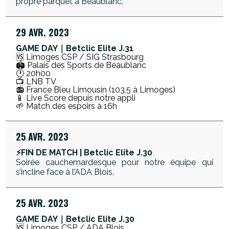
propre parquet à Beaublanc.
29 AVR. 2023
GAME DAY｜Betclic Elite J.31
🆚 Limoges CSP / SIG Strasbourg
🏟️ Palais des Sports de Beaublanc
🕐 20h00
📺 LNB TV
📻 France Bleu Limousin (103.5 à Limoges)
📱 Live Score depuis notre appli
🌱 Match des espoirs à 16h
25 AVR. 2023
⚡️FIN DE MATCH | Betclic Elite J.30
Soirée cauchemardesque pour notre équipe qui
s’incline face à l’ADA Blois.
25 AVR. 2023
GAME DAY｜Betclic Elite J.30
🆚 Limoges CSP / ADA Blois