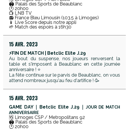
🏟️ Palais des Sports de Beaublanc
🕐 20h00
📺 LNB TV
📻 France Bleu Limousin (103.5 à Limoges)
📱 Live Score depuis notre appli
🌱 Match des espoirs à 16h30
15 AVR. 2023
⚡️FIN DE MATCH | Betclic Elite J.29
Au bout du suspense, nos joueurs renversent la
table et s'imposent à Beaublanc en cette journée
anniversaire ! ⭐️
La fête continue sur le parvis de Beaublanc, on vous
attend nombreux jusqu'au feu d'artifice ! 🥳
15 AVR. 2023
GAME DAY｜Betclic Elite J.29｜
JOUR DE MATCH
ANNIVERSAIRE
🆚 Limoges CSP / Metropolitans 92
🏟️ Palais des Sports de Beaublanc
🕐 20h00